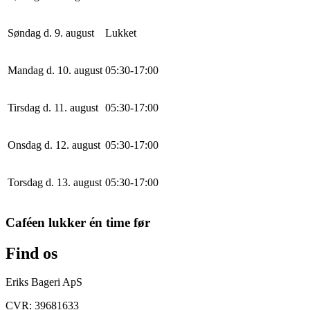
Søndag d. 9. august
Lukket
Mandag d. 10. august
0
5
:
30
-
17
:
0
0
Tirsdag d. 11. august
0
5
:
30
-
17
:
0
0
Onsdag d. 12. august
0
5
:
30
-
17
:
0
0
Torsdag d. 13. august
0
5
:
30
-
17
:
0
0
Caféen lukker én time før
Find os
Eriks Bageri ApS
CVR: 39681633