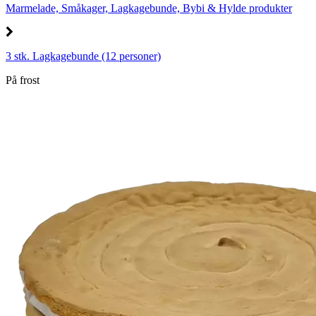
Marmelade, Småkager, Lagkagebunde, Bybi & Hylde produkter
3 stk. Lagkagebunde (12 personer)
På frost