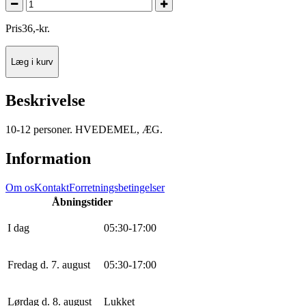
Pris
36
,
-
kr.
Læg i kurv
Beskrivelse
10-12 personer. HVEDEMEL, ÆG.
Information
Om os
Kontakt
Forretningsbetingelser
Åbningstider
I dag
0
5
:
30
-
17
:
0
0
Fredag d. 7. august
0
5
:
30
-
17
:
0
0
Lørdag d. 8. august
Lukket