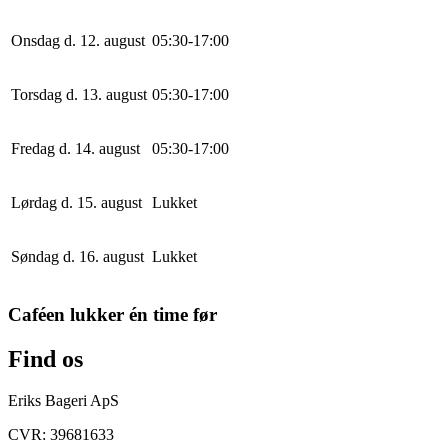
Onsdag d. 12. august
0
5
:
30
-
17
:
0
0
Torsdag d. 13. august
0
5
:
30
-
17
:
0
0
Fredag d. 14. august
0
5
:
30
-
17
:
0
0
Lørdag d. 15. august
Lukket
Søndag d. 16. august
Lukket
Caféen lukker én time før
Find os
Eriks Bageri ApS
CVR: 39681633