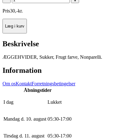
Pris
30
,
-
kr.
Læg i kurv
Beskrivelse
ÆGGEHVIDER, Sukker, Frugt farve, Nonparelli.
Information
Om os
Kontakt
Forretningsbetingelser
Åbningstider
I dag
Lukket
Mandag d. 10. august
0
5
:
30
-
17
:
0
0
Tirsdag d. 11. august
0
5
:
30
-
17
:
0
0