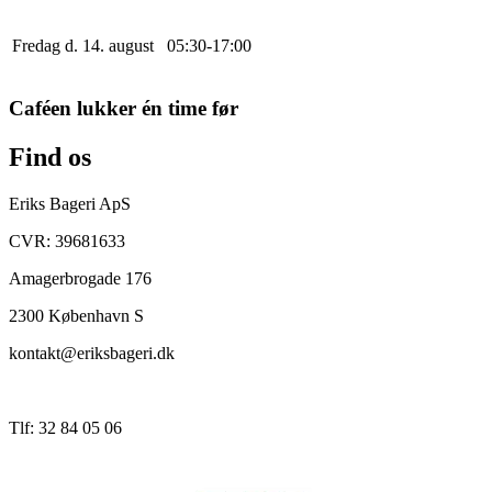
Fredag d. 14. august
0
5
:
30
-
17
:
0
0
Caféen lukker én time før
Find os
Eriks Bageri ApS
CVR: 39681633
Amagerbrogade 176
2300 København S
kontakt@eriksbageri.dk
Tlf: 32 84 05 06