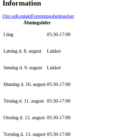
Information
Om os
Kontakt
Forretningsbetingelser
Åbningstider
I dag
0
5
:
30
-
17
:
0
0
Lørdag d. 8. august
Lukket
Søndag d. 9. august
Lukket
Mandag d. 10. august
0
5
:
30
-
17
:
0
0
Tirsdag d. 11. august
0
5
:
30
-
17
:
0
0
Onsdag d. 12. august
0
5
:
30
-
17
:
0
0
Torsdag d. 13. august
0
5
:
30
-
17
:
0
0