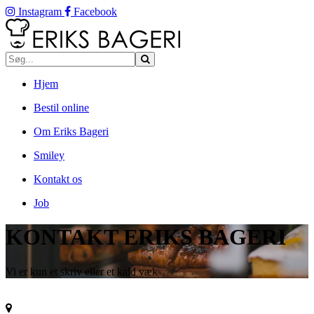
Instagram
Facebook
Hjem
Bestil online
Om Eriks Bageri
Smiley
Kontakt os
Job
KONTAKT ERIKS BAGERI
Vi er kun et skriv eller et kald væk