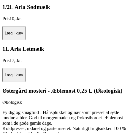
1/2L Arla Sødmælk
Pris
10
,
-
kr.
Læg i kurv
1L Arla Letmælk
Pris
17
,
-
kr.
Læg i kurv
Østergård mosteri - Æblemost 0,25 L (Økologisk)
Økologisk
Fyldig og smagfuld - Hånsplukket og nænsomt presset af søde
modne æbler. God til morgenmaden og frokostbordet. Æblemost
som i de gode gamle dage.
Koldpresset, uklaret og pasteuriseret. Naturligt frugtsukker. 100 %