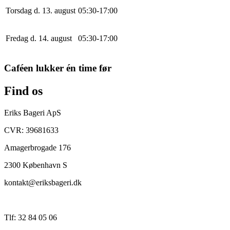
Torsdag d. 13. august
0
5
:
30
-
17
:
0
0
Fredag d. 14. august
0
5
:
30
-
17
:
0
0
Caféen lukker én time før
Find os
Eriks Bageri ApS
CVR: 39681633
Amagerbrogade 176
2300 København S
kontakt@eriksbageri.dk
Tlf: 32 84 05 06