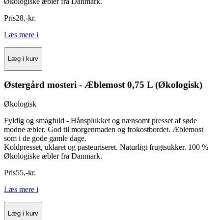
Økologiske æbler fra Danmark.
Pris
28
,
-
kr.
Læs mere
i
Læg i kurv
Østergård mosteri - Æblemost 0,75 L (Økologisk)
Økologisk
Fyldig og smagfuld - Hånsplukket og nænsomt presset af søde
modne æbler. God til morgenmaden og frokostbordet. Æblemost
som i de gode gamle dage.
Koldpresset, uklaret og pasteuriseret. Naturligt frugtsukker. 100 %
Økologiske æbler fra Danmark.
Pris
55
,
-
kr.
Læs mere
i
Læg i kurv