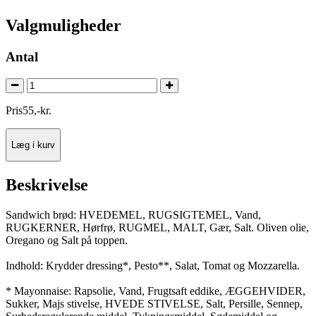
Valgmuligheder
Antal
Pris
55
,
-
kr.
Læg i kurv
Beskrivelse
Sandwich brød: HVEDEMEL, RUGSIGTEMEL, Vand,
RUGKERNER, Hørfrø, RUGMEL, MALT, Gær, Salt. Oliven olie,
Oregano og Salt på toppen.
Indhold: Krydder dressing*, Pesto**, Salat, Tomat og Mozzarella.
* Mayonnaise: Rapsolie, Vand, Frugtsaft eddike, ÆGGEHVIDER,
Sukker, Majs stivelse, HVEDE STIVELSE, Salt, Persille, Sennep,