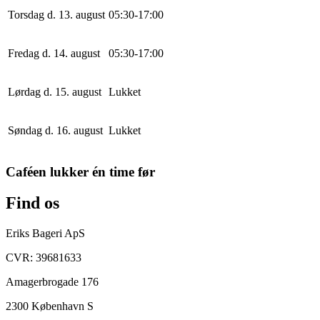
Torsdag d. 13. august
0
5
:
30
-
17
:
0
0
Fredag d. 14. august
0
5
:
30
-
17
:
0
0
Lørdag d. 15. august
Lukket
Søndag d. 16. august
Lukket
Caféen lukker én time før
Find os
Eriks Bageri ApS
CVR: 39681633
Amagerbrogade 176
2300 København S