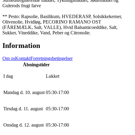
Surhedsregulerende middel, Tykningsmiddel, Sødemiddel og
Gulerods frugt farve
** Pesto: Rapsolie, Basilikum, HVEDERASP, Solsikkekerner,
Olivenolie, Hvidløg, PECORINO RAMANO OST
(FÅREMÆLK, Salt, VALLE), Hvid Balsamicoeddike, Salt,
Sukker, Vineddike, Vand, Peber og Citronolie.
Information
Om os
Kontakt
Forretningsbetingelser
Åbningstider
I dag
Lukket
Mandag d. 10. august
0
5
:
30
-
17
:
0
0
Tirsdag d. 11. august
0
5
:
30
-
17
:
0
0
Onsdag d. 12. august
0
5
:
30
-
17
:
0
0