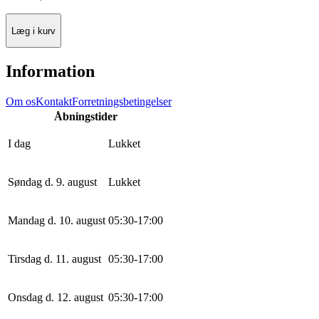
Læg i kurv
Information
Om os
Kontakt
Forretningsbetingelser
Åbningstider
I dag
Lukket
Søndag d. 9. august
Lukket
Mandag d. 10. august
0
5
:
30
-
17
:
0
0
Tirsdag d. 11. august
0
5
:
30
-
17
:
0
0
Onsdag d. 12. august
0
5
:
30
-
17
:
0
0