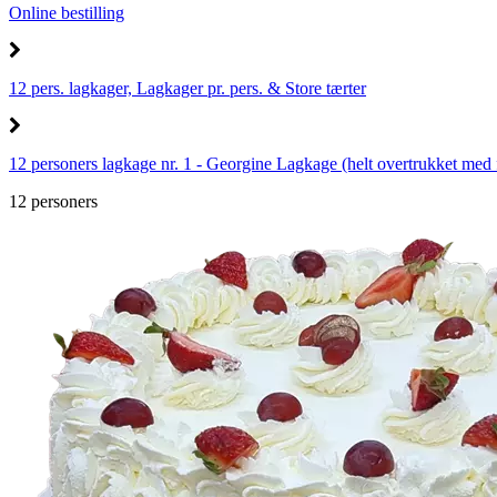
Online bestilling
12 pers. lagkager, Lagkager pr. pers. & Store tærter
12 personers lagkage nr. 1 - Georgine Lagkage (helt overtrukket med
12 personers