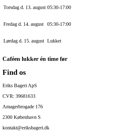
Torsdag d. 13. august
0
5
:
30
-
17
:
0
0
Fredag d. 14. august
0
5
:
30
-
17
:
0
0
Lørdag d. 15. august
Lukket
Caféen lukker én time før
Find os
Eriks Bageri ApS
CVR: 39681633
Amagerbrogade 176
2300 København S
kontakt@eriksbageri.dk