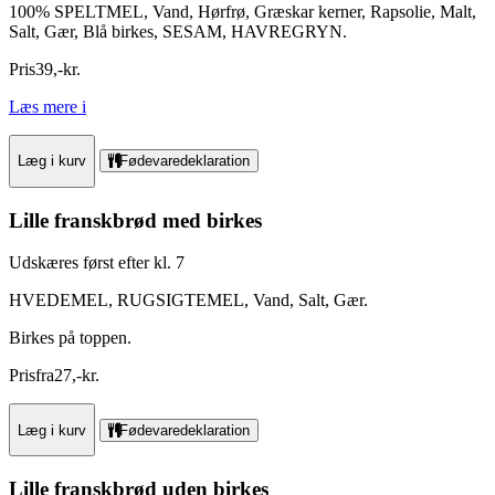
100% SPELTMEL, Vand, Hørfrø, Græskar kerner, Rapsolie, Malt,
Salt, Gær, Blå birkes, SESAM, HAVREGRYN.
Pris
39
,
-
kr.
Læs mere
i
Læg i kurv
Fødevaredeklaration
Lille franskbrød med birkes
Udskæres først efter kl. 7
HVEDEMEL, RUGSIGTEMEL, Vand, Salt, Gær.
Birkes på toppen.
Pris
fra
27
,
-
kr.
Læg i kurv
Fødevaredeklaration
Lille franskbrød uden birkes