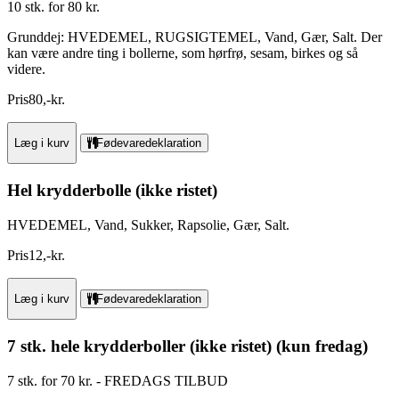
10 stk. for 80 kr.
Grunddej: HVEDEMEL, RUGSIGTEMEL, Vand, Gær, Salt. Der
kan være andre ting i bollerne, som hørfrø, sesam, birkes og så
videre.
Pris
80
,
-
kr.
Læg i kurv
Fødevaredeklaration
Hel krydderbolle (ikke ristet)
HVEDEMEL, Vand, Sukker, Rapsolie, Gær, Salt.
Pris
12
,
-
kr.
Læg i kurv
Fødevaredeklaration
7 stk. hele krydderboller (ikke ristet) (kun fredag)
7 stk. for 70 kr. - FREDAGS TILBUD