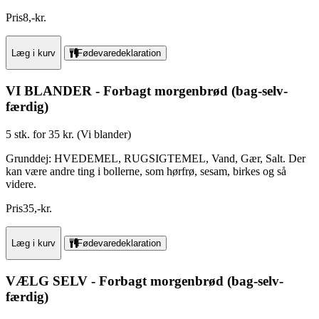
Pris
8
,
-
kr.
Læg i kurv
Fødevaredeklaration
VI BLANDER - Forbagt morgenbrød (bag-selv-
færdig)
5 stk. for 35 kr. (Vi blander)
Grunddej: HVEDEMEL, RUGSIGTEMEL, Vand, Gær, Salt. Der
kan være andre ting i bollerne, som hørfrø, sesam, birkes og så
videre.
Pris
35
,
-
kr.
Læg i kurv
Fødevaredeklaration
VÆLG SELV - Forbagt morgenbrød (bag-selv-
færdig)