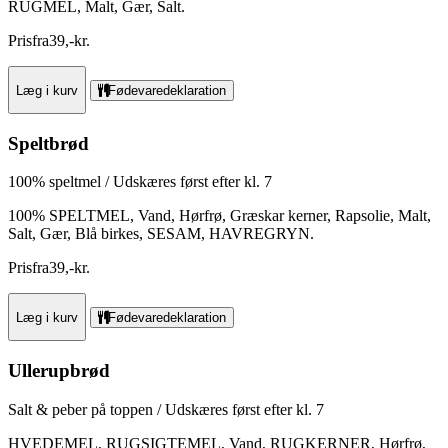
RUGMEL, Malt, Gær, Salt.
Pris
fra
39
,
-
kr.
Læg i kurv
Fødevaredeklaration
Speltbrød
100% speltmel / Udskæres først efter kl. 7
100% SPELTMEL, Vand, Hørfrø, Græskar kerner, Rapsolie, Malt,
Salt, Gær, Blå birkes, SESAM, HAVREGRYN.
Pris
fra
39
,
-
kr.
Læg i kurv
Fødevaredeklaration
Ullerupbrød
Salt & peber på toppen / Udskæres først efter kl. 7
HVEDEMEL, RUGSIGTEMEL, Vand, RUGKERNER, Hørfrø,