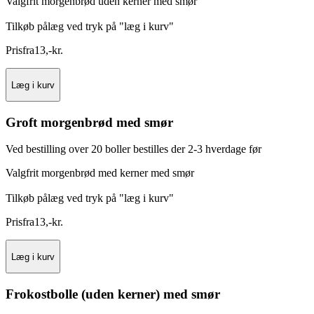
Valgfrit morgenbrød uden kerner med smør
Tilkøb pålæg ved tryk på "læg i kurv"
Pris
fra
13
,
-
kr.
Læg i kurv
Groft morgenbrød med smør
Ved bestilling over 20 boller bestilles der 2-3 hverdage før
Valgfrit morgenbrød med kerner med smør
Tilkøb pålæg ved tryk på "læg i kurv"
Pris
fra
13
,
-
kr.
Læg i kurv
Frokostbolle (uden kerner) med smør