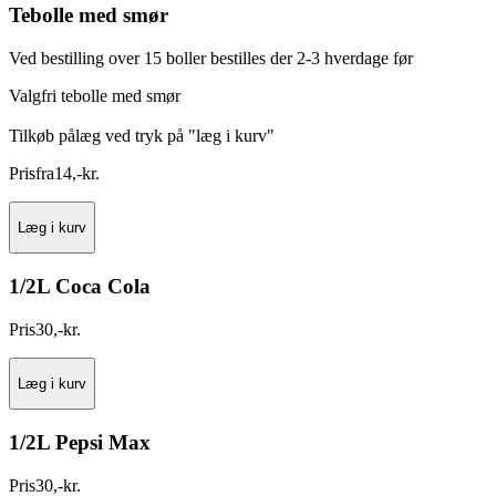
Tebolle med smør
Ved bestilling over 15 boller bestilles der 2-3 hverdage før
Valgfri tebolle med smør
Tilkøb pålæg ved tryk på "læg i kurv"
Pris
fra
14
,
-
kr.
Læg i kurv
1/2L Coca Cola
Pris
30
,
-
kr.
Læg i kurv
1/2L Pepsi Max
Pris
30
,
-
kr.