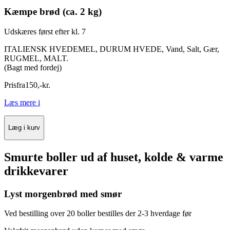
Kæmpe brød (ca. 2 kg)
Udskæres først efter kl. 7
ITALIENSK HVEDEMEL, DURUM HVEDE, Vand, Salt, Gær,
RUGMEL, MALT.
(Bagt med fordej)
Pris
fra
150
,
-
kr.
Læs mere
i
Læg i kurv
Smurte boller ud af huset, kolde & varme
drikkevarer
Lyst morgenbrød med smør
Ved bestilling over 20 boller bestilles der 2-3 hverdage før