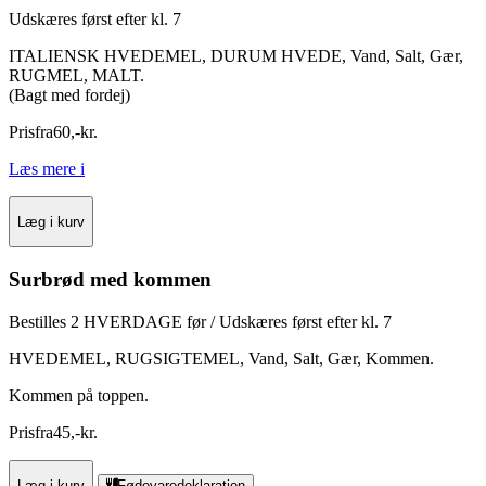
Udskæres først efter kl. 7
ITALIENSK HVEDEMEL, DURUM HVEDE, Vand, Salt, Gær,
RUGMEL, MALT.
(Bagt med fordej)
Pris
fra
60
,
-
kr.
Læs mere
i
Læg i kurv
Surbrød med kommen
Bestilles 2 HVERDAGE før / Udskæres først efter kl. 7
HVEDEMEL, RUGSIGTEMEL, Vand, Salt, Gær, Kommen.
Kommen på toppen.
Pris
fra
45
,
-
kr.
Læg i kurv
Fødevaredeklaration