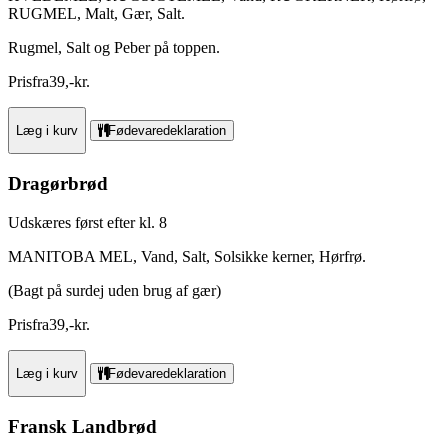
RUGMEL, Malt, Gær, Salt.
Rugmel, Salt og Peber på toppen.
Pris
fra
39
,
-
kr.
Læg i kurv
Fødevaredeklaration
Dragørbrød
Udskæres først efter kl. 8
MANITOBA MEL, Vand, Salt, Solsikke kerner, Hørfrø.
(Bagt på surdej uden brug af gær)
Pris
fra
39
,
-
kr.
Læg i kurv
Fødevaredeklaration
Fransk Landbrød