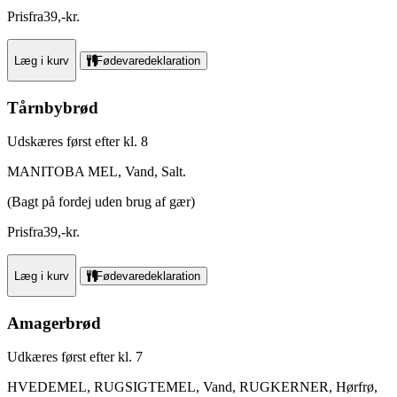
Pris
fra
39
,
-
kr.
Læg i kurv
Fødevaredeklaration
Tårnbybrød
Udskæres først efter kl. 8
MANITOBA MEL, Vand, Salt.
(Bagt på fordej uden brug af gær)
Pris
fra
39
,
-
kr.
Læg i kurv
Fødevaredeklaration
Amagerbrød
Udkæres først efter kl. 7
HVEDEMEL, RUGSIGTEMEL, Vand, RUGKERNER, Hørfrø,