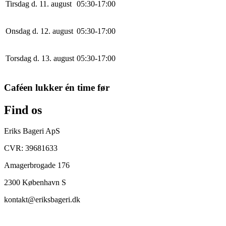
Tirsdag d. 11. august
0
5
:
30
-
17
:
0
0
Onsdag d. 12. august
0
5
:
30
-
17
:
0
0
Torsdag d. 13. august
0
5
:
30
-
17
:
0
0
Caféen lukker én time før
Find os
Eriks Bageri ApS
CVR: 39681633
Amagerbrogade 176
2300 København S
kontakt@eriksbageri.dk