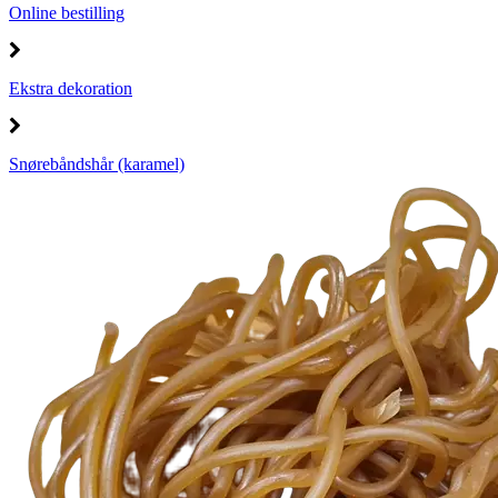
Online bestilling
Ekstra dekoration
Snørebåndshår (karamel)