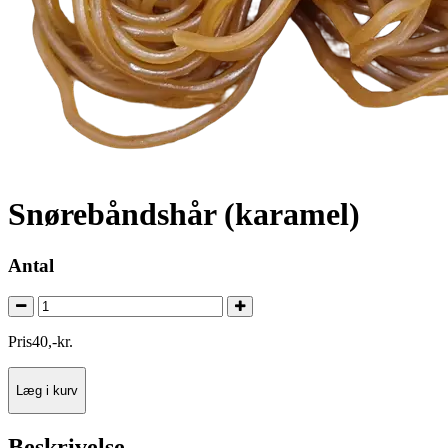
Snørebåndshår (karamel)
Antal
Pris
40
,
-
kr.
Læg i kurv
Beskrivelse