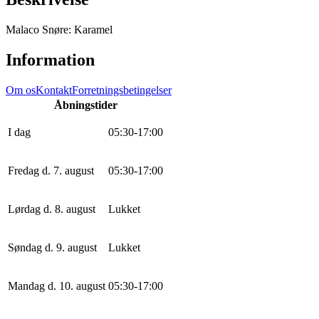
Malaco Snøre: Karamel
Information
Om os
Kontakt
Forretningsbetingelser
Åbningstider
I dag
0
5
:
30
-
17
:
0
0
Fredag d. 7. august
0
5
:
30
-
17
:
0
0
Lørdag d. 8. august
Lukket
Søndag d. 9. august
Lukket
Mandag d. 10. august
0
5
:
30
-
17
:
0
0