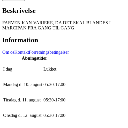
Beskrivelse
FARVEN KAN VARIERE, DA DET SKAL BLANDES I
MARCIPAN FRA GANG TIL GANG
Information
Om os
Kontakt
Forretningsbetingelser
Åbningstider
I dag
Lukket
Mandag d. 10. august
0
5
:
30
-
17
:
0
0
Tirsdag d. 11. august
0
5
:
30
-
17
:
0
0
Onsdag d. 12. august
0
5
:
30
-
17
:
0
0