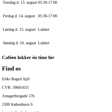
Torsdag d. 13. august
0
5
:
30
-
17
:
0
0
Fredag d. 14. august
0
5
:
30
-
17
:
0
0
Lørdag d. 15. august
Lukket
Søndag d. 16. august
Lukket
Caféen lukker én time før
Find os
Eriks Bageri ApS
CVR: 39681633
Amagerbrogade 176
2300 København S