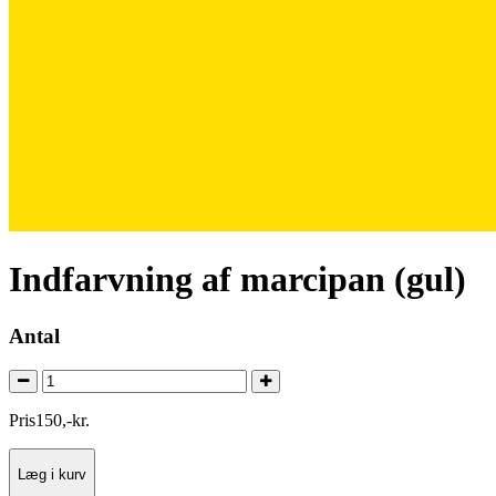
Indfarvning af marcipan (gul)
Antal
Pris
150
,
-
kr.
Læg i kurv