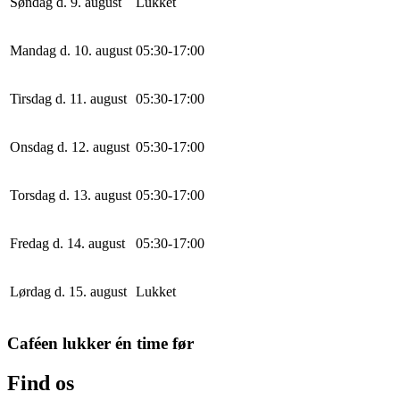
Søndag d. 9. august
Lukket
Mandag d. 10. august
0
5
:
30
-
17
:
0
0
Tirsdag d. 11. august
0
5
:
30
-
17
:
0
0
Onsdag d. 12. august
0
5
:
30
-
17
:
0
0
Torsdag d. 13. august
0
5
:
30
-
17
:
0
0
Fredag d. 14. august
0
5
:
30
-
17
:
0
0
Lørdag d. 15. august
Lukket
Caféen lukker én time før
Find os