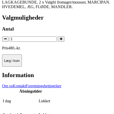
LAGKAGEBUNDE, 2 x Valgfri fromager/mousser, MARCIPAN.
HVEDEMEL, ÆG, FLØDE, MANDLER.
Valgmuligheder
Antal
Pris
480
,
-
kr.
Læg i kurv
Information
Om os
Kontakt
Forretningsbetingelser
Åbningstider
I dag
Lukket