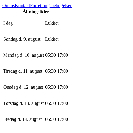
Om os
Kontakt
Forretningsbetingelser
Åbningstider
I dag
Lukket
Søndag d. 9. august
Lukket
Mandag d. 10. august
0
5
:
30
-
17
:
0
0
Tirsdag d. 11. august
0
5
:
30
-
17
:
0
0
Onsdag d. 12. august
0
5
:
30
-
17
:
0
0
Torsdag d. 13. august
0
5
:
30
-
17
:
0
0
Fredag d. 14. august
0
5
:
30
-
17
:
0
0