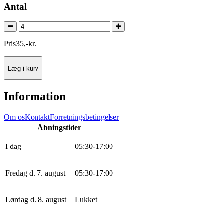
Antal
Pris
35
,
-
kr.
Læg i kurv
Information
Om os
Kontakt
Forretningsbetingelser
Åbningstider
I dag
0
5
:
30
-
17
:
0
0
Fredag d. 7. august
0
5
:
30
-
17
:
0
0
Lørdag d. 8. august
Lukket