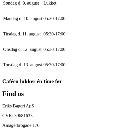
Søndag d. 9. august
Lukket
Mandag d. 10. august
0
5
:
30
-
17
:
0
0
Tirsdag d. 11. august
0
5
:
30
-
17
:
0
0
Onsdag d. 12. august
0
5
:
30
-
17
:
0
0
Torsdag d. 13. august
0
5
:
30
-
17
:
0
0
Caféen lukker én time før
Find os
Eriks Bageri ApS
CVR: 39681633
Amagerbrogade 176