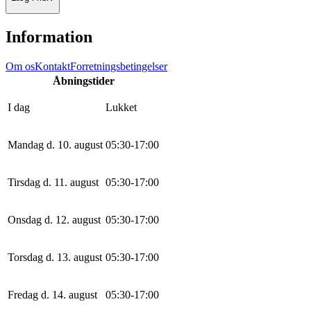
Information
Om os
Kontakt
Forretningsbetingelser
Åbningstider
I dag
Lukket
Mandag d. 10. august
0
5
:
30
-
17
:
0
0
Tirsdag d. 11. august
0
5
:
30
-
17
:
0
0
Onsdag d. 12. august
0
5
:
30
-
17
:
0
0
Torsdag d. 13. august
0
5
:
30
-
17
:
0
0
Fredag d. 14. august
0
5
:
30
-
17
:
0
0