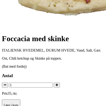
Foccacia med skinke
ITALIENSK HVEDEMEL, DURUM HVEDE, Vand, Salt, Gær.
Ost, Chili ketchup og Skinke på toppen.
(Bat med fordej)
Antal
Pris
35
,
-
kr.
Læg i kurv