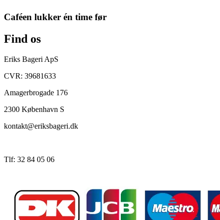
Caféen lukker én time før
Find os
Eriks Bageri ApS
CVR: 39681633
Amagerbrogade 176
2300 København S
kontakt@eriksbageri.dk
Tlf: 32 84 05 06