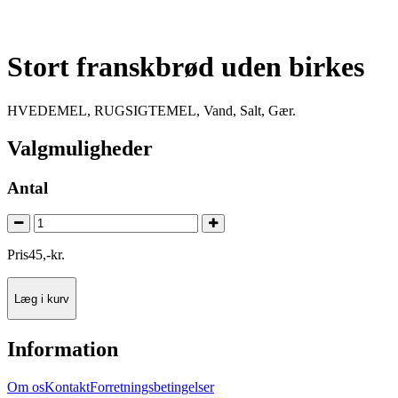
Stort franskbrød uden birkes
HVEDEMEL, RUGSIGTEMEL, Vand, Salt, Gær.
Valgmuligheder
Antal
Pris
45
,
-
kr.
Læg i kurv
Information
Om os
Kontakt
Forretningsbetingelser