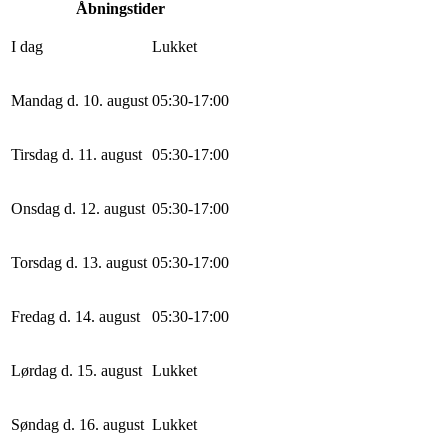
Åbningstider
I dag
Lukket
Mandag d. 10. august
0
5
:
30
-
17
:
0
0
Tirsdag d. 11. august
0
5
:
30
-
17
:
0
0
Onsdag d. 12. august
0
5
:
30
-
17
:
0
0
Torsdag d. 13. august
0
5
:
30
-
17
:
0
0
Fredag d. 14. august
0
5
:
30
-
17
:
0
0
Lørdag d. 15. august
Lukket
Søndag d. 16. august
Lukket