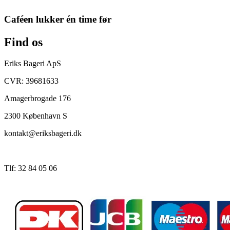
Caféen lukker én time før
Find os
Eriks Bageri ApS
CVR: 39681633
Amagerbrogade 176
2300 København S
kontakt@eriksbageri.dk
Tlf: 32 84 05 06