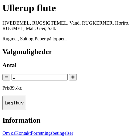
Ullerup flute
HVEDEMEL, RUGSIGTEMEL, Vand, RUGKERNER, Hørfrø,
RUGMEL, Malt, Gær, Salt.
Rugmel, Salt og Peber på toppen.
Valgmuligheder
Antal
Pris
39
,
-
kr.
Læg i kurv
Information
Om os
Kontakt
Forretningsbetingelser