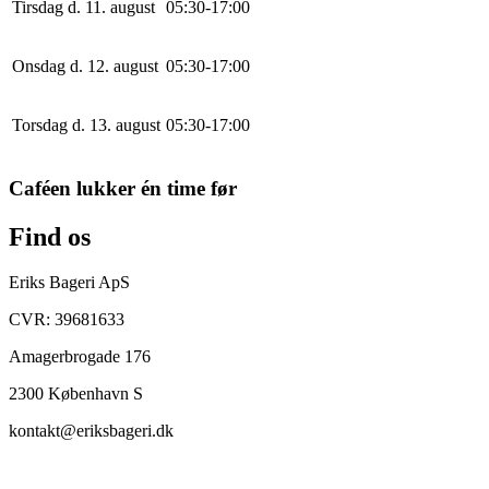
Tirsdag d. 11. august
0
5
:
30
-
17
:
0
0
Onsdag d. 12. august
0
5
:
30
-
17
:
0
0
Torsdag d. 13. august
0
5
:
30
-
17
:
0
0
Caféen lukker én time før
Find os
Eriks Bageri ApS
CVR: 39681633
Amagerbrogade 176
2300 København S
kontakt@eriksbageri.dk