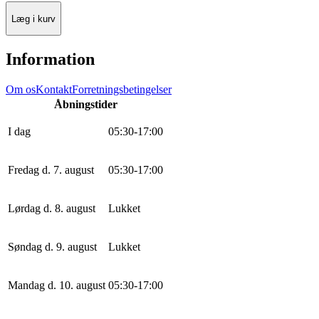
Læg i kurv
Information
Om os
Kontakt
Forretningsbetingelser
Åbningstider
I dag
0
5
:
30
-
17
:
0
0
Fredag d. 7. august
0
5
:
30
-
17
:
0
0
Lørdag d. 8. august
Lukket
Søndag d. 9. august
Lukket
Mandag d. 10. august
0
5
:
30
-
17
:
0
0