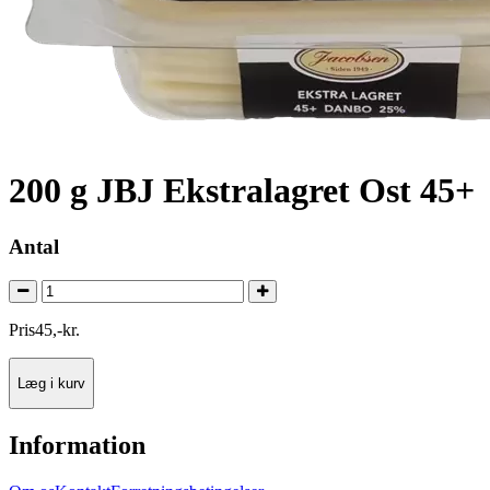
200 g JBJ Ekstralagret Ost 45+
Antal
Pris
45
,
-
kr.
Læg i kurv
Information