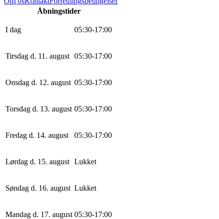
Om os
Kontakt
Forretningsbetingelser
Åbningstider
I dag
0
5
:
30
-
17
:
0
0
Tirsdag d. 11. august
0
5
:
30
-
17
:
0
0
Onsdag d. 12. august
0
5
:
30
-
17
:
0
0
Torsdag d. 13. august
0
5
:
30
-
17
:
0
0
Fredag d. 14. august
0
5
:
30
-
17
:
0
0
Lørdag d. 15. august
Lukket
Søndag d. 16. august
Lukket
Mandag d. 17. august
0
5
:
30
-
17
:
0
0